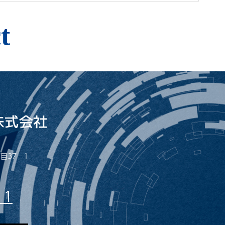
t
目37−1
11